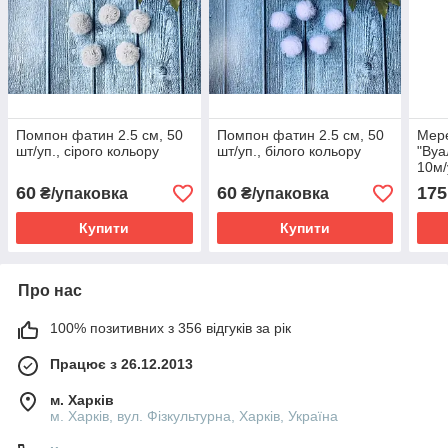
Помпон фатин 2.5 см, 50
Помпон фатин 2.5 см, 50
Мер
шт/уп., сірого кольору
шт/уп., білого кольору
"Вуа
10м/
коль
60
60
175
₴/упаковка
₴/упаковка
Купити
Купити
Про нас
100% позитивних з 356 відгуків за рік
Працює з 26.12.2013
м. Харків
м. Харків, вул. Фізкультурна, Харків, Україна