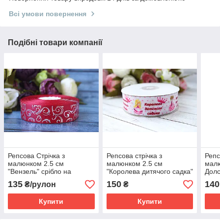
Всі умови повернення
Подібні товари компанії
Репсова Стрічка з
Репсова стрічка з
Репс
малюнком 2.5 см
малюнком 2.5 см
малю
"Вензель" срібло на
"Королева дитячого садка"
Долс
бордовому тлі, 25 ярд,
, 25 ярд, оптом
біло
135
150
140
₴/рулон
₴
оптом
Купити
Купити