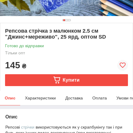
Репсова стрічка з малюнком 2.5 см
"Джинс+мереживо", 25 ярд, оптом SD
Готово до відправки
Тільки опт
145
₴
Купити
Опис
Характеристики
Доставка
Оплата
Умови п
Опис
Репсові
стрічки
використовуються як у скрапбукінгу так і при
будь-яких інших видах декорування (при виготовленні