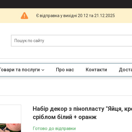
Є відправка у вихідні 20.12 та 21.12.2025
Товари та послуги
Про нас
Контакти
Доста
Набір декор з пінопласту "Яйця, кр
сріблом білий + оранж
Готово до відправки