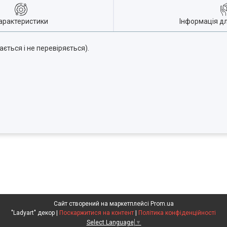
арактеристики
Інформація д
ється і не перевіряється).
Сайт створений на маркетплейсі
Prom.ua
"Ladyart" декор |
Поскаржитися на контент
|
Політика конфіденційності
Select Language
▼