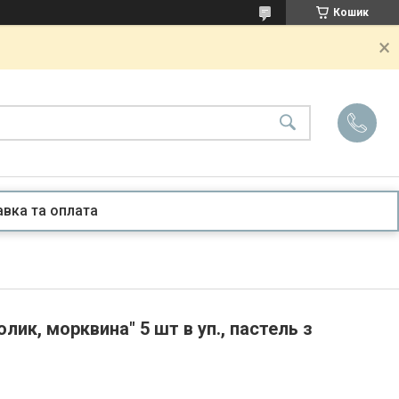
Кошик
вка та оплата
олик, морквина" 5 шт в уп., пастель з