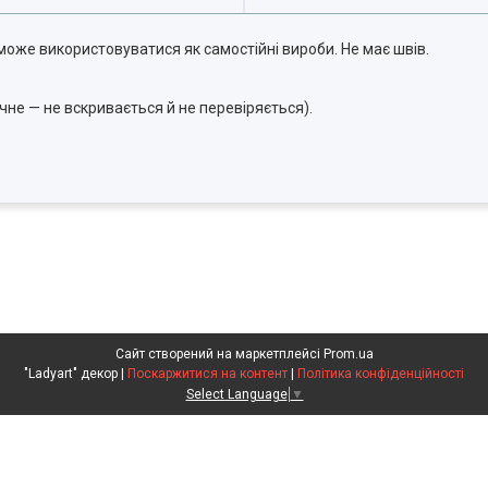
може використовуватися як самостійні вироби. Не має швів.
не — не вскривається й не перевіряється).
Сайт створений на маркетплейсі
Prom.ua
"Ladyart" декор |
Поскаржитися на контент
|
Політика конфіденційності
Select Language
▼