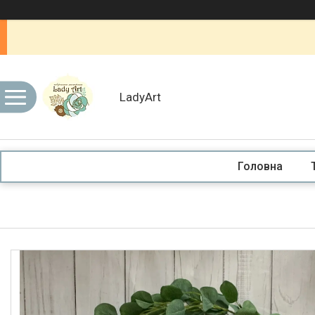
LadyArt
Головна