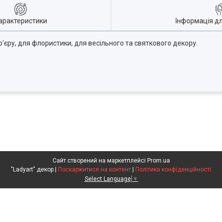
арактеристики
Інформація д
р'єру, для флористики, для весільного та святкового декору.
Сайт створений на маркетплейсі
Prom.ua
"Ladyart" декор |
Поскаржитися на контент
|
Політика конфіденційності
Select Language
▼