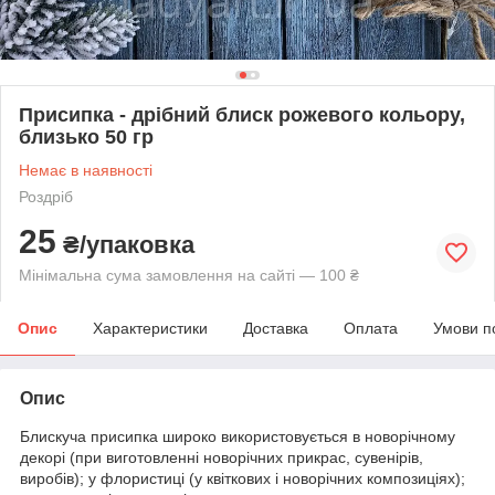
Присипка - дрібний блиск рожевого кольору,
близько 50 гр
Немає в наявності
Роздріб
25
₴/упаковка
Мінімальна сума замовлення на сайті — 100 ₴
Опис
Характеристики
Доставка
Оплата
Умови п
Опис
Блискуча присипка широко використовується в новорічному
декорі (при виготовленні новорічних прикрас, сувенірів,
виробів); у флористиці (у квіткових і новорічних композиціях);