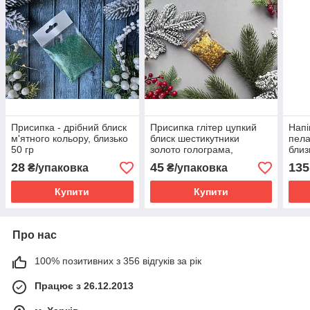
Присипка - дрібний блиск
Присипка глітер цупкий
Напі
м'ятного кольору, близько
блиск шестикутники
пела
50 гр
золото голограма,
близ
приблизно 50 г
пома
28
45
135
₴/упаковка
₴/упаковка
Купити
Купити
Про нас
100% позитивних з 356 відгуків за рік
Працює з 26.12.2013