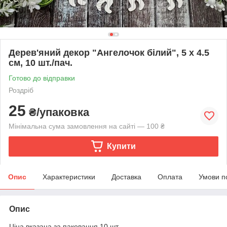
Дерев'яний декор "Ангелочок білий", 5 х 4.5
см, 10 шт./пач.
Готово до відправки
Роздріб
25
₴/упаковка
Мінімальна сума замовлення на сайті — 100 ₴
Купити
Опис
Характеристики
Доставка
Оплата
Умови п
Опис
Ціна вказана за паковання 10 шт.