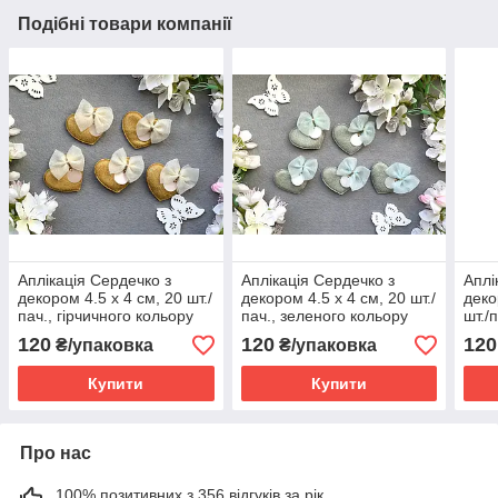
Подібні товари компанії
Аплікація Сердечко з
Аплікація Сердечко з
Аплі
декором 4.5 х 4 см, 20 шт./
декором 4.5 х 4 см, 20 шт./
деко
пач., гірчичного кольору
пач., зеленого кольору
шт./
120
120
120
₴/упаковка
₴/упаковка
Купити
Купити
Про нас
100% позитивних з 356 відгуків за рік