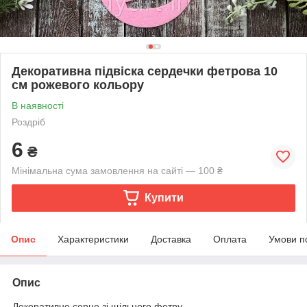
Декоративна підвіска сердечки фетрова 10
см рожевого кольору
В наявності
Роздріб
6
₴
Мінімальна сума замовлення на сайті — 100 ₴
Купити
Опис
Характеристики
Доставка
Оплата
Умови п
Опис
Декоративне серце зі щільного фетру.