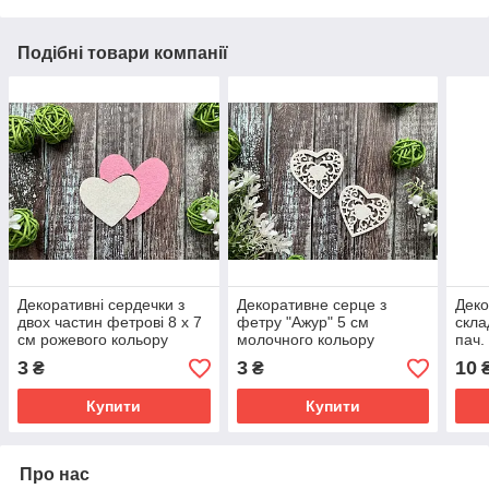
Подібні товари компанії
Декоративні сердечки з
Декоративне серце з
Деко
двох частин фетрові 8 х 7
фетру "Ажур" 5 см
скла
см рожевого кольору
молочного кольору
пач.
3
3
10
₴
₴
₴
Купити
Купити
Про нас