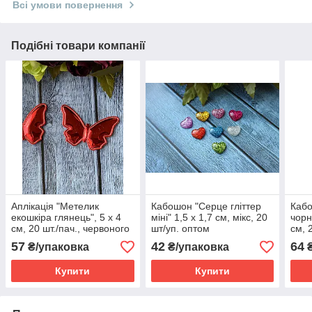
Всі умови повернення
Подібні товари компанії
Аплікація "Метелик
Кабошон "Серце гліттер
Кабо
екошкіра глянець", 5 х 4
міні" 1,5 х 1,7 см, мікс, 20
чорн
см, 20 шт./пач., червоного
шт/уп. оптом
см, 
кольору
57
42
64
₴/упаковка
₴/упаковка
₴
Купити
Купити