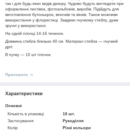
так і для будь-яких видів декору. Чудово будуть виглядати при
оформленні листівок, фотоальбомів, виробів. Підійдуть для
виготовлення бутоньєрок, віночків та вінків. Також можливе
використання у флористиці. Завдяки гнучкому стеблу, дуже
зручні у використанні.
На одній гілочці 14-16 тичинок.
Довжина стебла близько 40 см. Матеріал стебла ― гнучкий
дріт.
В пучку ― 10 шт гілочок.
Приховати
Характеристики
Основні
Кількість в упаковці
10 шт.
Застосування
Рукоділля
Колір
Різні кольори