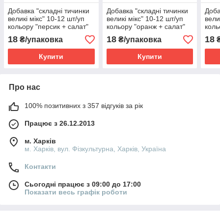
Добавка "складні тичинки
Добавка "складні тичинки
Доба
великі мікс" 10-12 шт/уп
великі мікс" 10-12 шт/уп
вели
кольору "персик + салат"
кольору "оранж + салат"
коль
зеле
18
18
18
₴/упаковка
₴/упаковка
₴
Купити
Купити
Про нас
100% позитивних з 357 відгуків за рік
Працює з 26.12.2013
м. Харків
м. Харків, вул. Фізкультурна, Харків, Україна
Контакти
Сьогодні працює з 09:00 до 17:00
Показати весь графік роботи