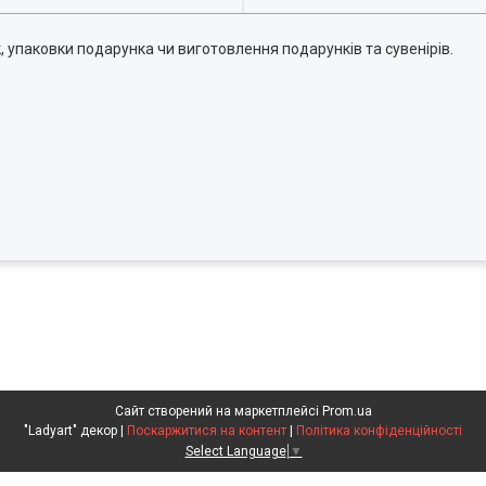
, упаковки подарунка чи виготовлення подарунків та сувенірів.
Сайт створений на маркетплейсі
Prom.ua
"Ladyart" декор |
Поскаржитися на контент
|
Політика конфіденційності
Select Language
▼