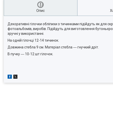
Опис
Х
Декоративні гілочки обліпихи з тичинками підійдуть як для скр
фотоальбомів, виробів. Підійдуть для виготовлення бутоньєрок
зручні у використанні.
На одній гілочці 12-14 тичинок.
Довжина стебла 9 см. Матеріал стебла ― гнучкий дріт.
В пучку ― 10-12 шт гілочок.