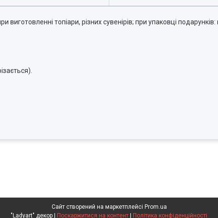
и виготовленні топіари, різних сувенірів; при упаковці подарунків: 
ізається).
Сайт створений на маркетплейсі
Prom.ua
"Ladyart" декор |
Поскаржитися на контент
|
Політика конфіденційності