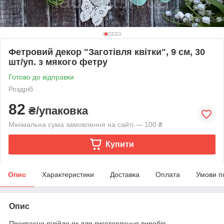
Фетровий декор "Заготівля квітки", 9 см, 30
шт/уп. з мякого фетру
Готово до відправки
Роздріб
82
₴/упаковка
Мінімальна сума замовлення на сайті — 100 ₴
Купити
Опис
Характеристики
Доставка
Оплата
Умови п
Опис
Прекрасно підійде як для виготовлення виробів,