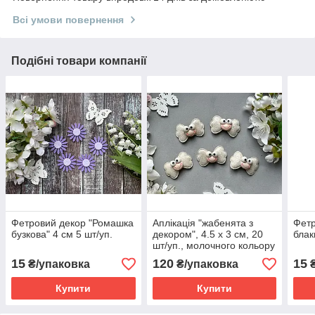
Всі умови повернення
Подібні товари компанії
Фетровий декор "Ромашка
Аплікація "жабенята з
Фетр
бузкова" 4 см 5 шт/уп.
декором", 4.5 х 3 см, 20
блак
шт/уп., молочного кольору
15
120
15
₴/упаковка
₴/упаковка
₴
Купити
Купити