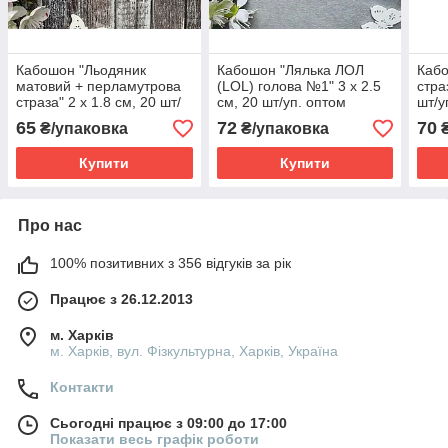
Кабошон "Льодяник
Кабошон "Лялька ЛОЛ
Кабо
матовий + перламутрова
(LOL) голова №1" 3 х 2.5
стра
страза" 2 х 1.8 см, 20 шт/
см, 20 шт/уп. оптом
шт/у
уп. оптом
65
72
70
₴/упаковка
₴/упаковка
₴
Купити
Купити
Про нас
100% позитивних з 356 відгуків за рік
Працює з 26.12.2013
м. Харків
м. Харків, вул. Фізкультурна, Харків, Україна
Контакти
Сьогодні працює з 09:00 до 17:00
Показати весь графік роботи