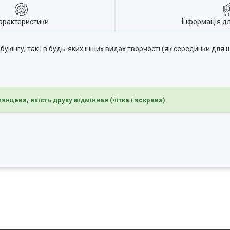
арактеристики
Інформація д
інгу, так і в будь-яких інших видах творчості (як серединки для ш
глянцева, якість друку відмінная (чітка і яскрава)