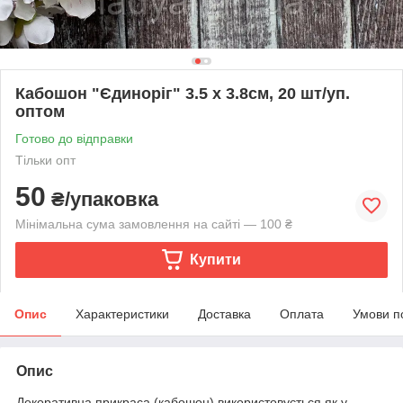
Кабошон "Єдиноріг" 3.5 х 3.8см, 20 шт/уп.
оптом
Готово до відправки
Тільки опт
50
₴/упаковка
Мінімальна сума замовлення на сайті — 100 ₴
Купити
Опис
Характеристики
Доставка
Оплата
Умови п
Опис
Декоративна прикраса (кабошон) використовується як у