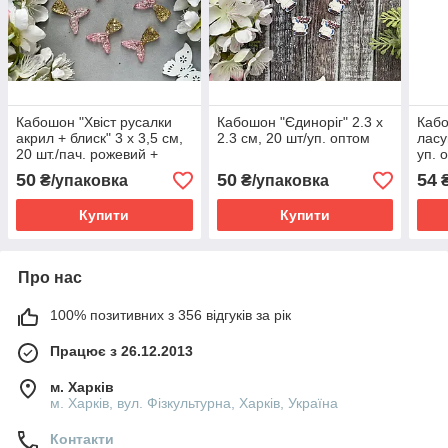
Кабошон "Хвіст русалки
Кабошон "Єдиноріг" 2.3 х
Кабо
акрил + блиск" 3 х 3,5 см,
2.3 см, 20 шт/уп. оптом
ласу
20 шт./пач. рожевий +
уп. 
золото оптом
50
50
54
₴/упаковка
₴/упаковка
₴
Купити
Купити
Про нас
100% позитивних з 356 відгуків за рік
Працює з 26.12.2013
м. Харків
м. Харків, вул. Фізкультурна, Харків, Україна
Контакти