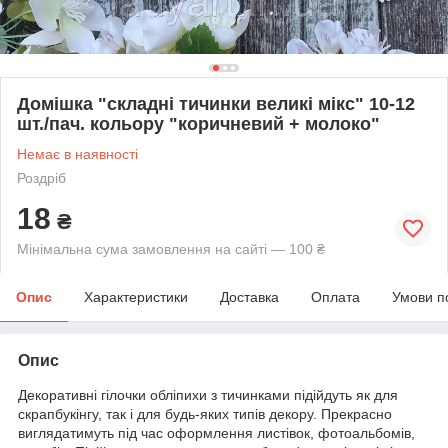
Домішка "складні тичинки великі мікс" 10-12
шт./пач. кольору "коричневий + молоко"
Немає в наявності
Роздріб
18
₴
Мінімальна сума замовлення на сайті — 100 ₴
Опис
Характеристики
Доставка
Оплата
Умови п
Опис
Декоративні гілочки обліпихи з тичинками підійдуть як для
скрапбукінгу, так і для будь-яких типів декору. Прекрасно
виглядатимуть під час оформлення листівок, фотоальбомів,