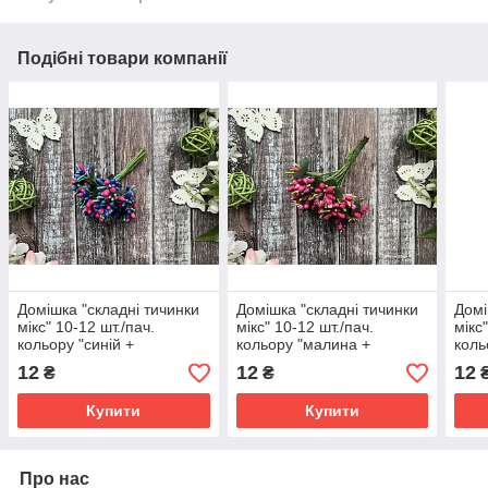
Подібні товари компанії
Домішка "складні тичинки
Домішка "складні тичинки
Домі
мікс" 10-12 шт./пач.
мікс" 10-12 шт./пач.
мікс
кольору "синій +
кольору "малина +
коль
малиновий + темна м'ята"
зелений + фіолетовий"
+ зе
12
12
12
₴
₴
Купити
Купити
Про нас