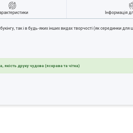
арактеристики
Інформація д
інгу, так і в будь-яких інших видах творчості (як серединки для ш
ва, якість друку чудова (яскрава та чітка)