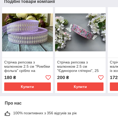
Подібні товари компанії
Стрічка репсова з
Стрічка репсова з
Стрі
малюнком 2.5 см "Ромбіки
малюнком 2.5 см
малю
фольга" срібло на
"Єдинороги глітерні", 25
із з
бузковому тлі, 25 ярд,
ярд рулоном
черв
180
200
172
₴
₴
гуртом
опт
Купити
Купити
Про нас
100% позитивних з 356 відгуків за рік