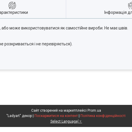
арактеристики
Інформація д
 або може використовуватися як самостійне вироби. Не має швів.
е розкривається і не перевіряється).
Сайт створений на маркетплейсі
Prom.ua
"Ladyart" декор |
Поскаржитися на контент
|
Політика конфіденційності
Select Language
▼