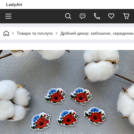
LadyArt
Товари та послуги
Дрібний декор: кабошони, серединки, 