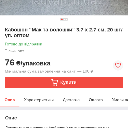
Кабошон "Мак та волошки" 3.7 х 2.7 см, 20 шт/
уп. оптом
Готово до відправки
Тільки опт
76
₴/упаковка
Мінімальна сума замовлення на сайті — 100 ₴
Купити
Опис
Характеристики
Доставка
Оплата
Умови п
Опис
Декоративна прикраса (кабошон) використовується як у