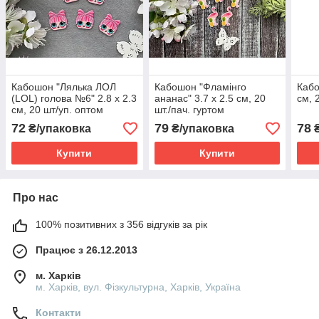
Кабошон "Лялька ЛОЛ
Кабошон "Фламінго
Кабо
(LOL) голова №6" 2.8 х 2.3
ананас" 3.7 х 2.5 см, 20
см, 
см, 20 шт/уп. оптом
шт./пач. гуртом
72
79
78
₴/упаковка
₴/упаковка
₴
Купити
Купити
Про нас
100% позитивних з 356 відгуків за рік
Працює з 26.12.2013
м. Харків
м. Харків, вул. Фізкультурна, Харків, Україна
Контакти