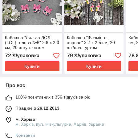
Кабошон "Лялька ЛОЛ
Кабошон "Фламінго
Кабо
(LOL) голова №6" 2.8 х 2.3
ананас" 3.7 х 2.5 см, 20
см, 
см, 20 шт/уп. оптом
шт./пач. гуртом
72
79
78
₴/упаковка
₴/упаковка
₴
Купити
Купити
Про нас
100% позитивних з 356 відгуків за рік
Працює з 26.12.2013
м. Харків
м. Харків, вул. Фізкультурна, Харків, Україна
Контакти