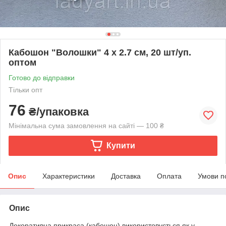
Кабошон "Волошки" 4 х 2.7 см, 20 шт/уп.
оптом
Готово до відправки
Тільки опт
76
₴/упаковка
Мінімальна сума замовлення на сайті — 100 ₴
Купити
Опис
Характеристики
Доставка
Оплата
Умови п
Опис
Декоративна прикраса (кабошон) використовується як у