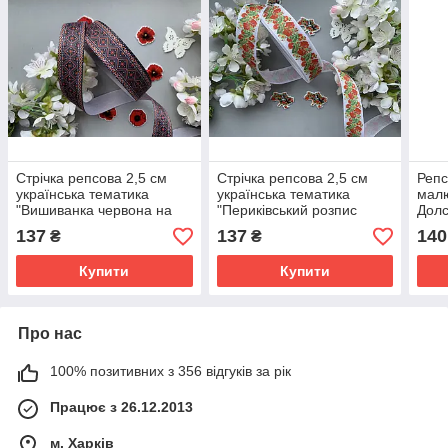
Стрічка репсова 2,5 см
Стрічка репсова 2,5 см
Репс
українська тематика
українська тематика
малю
"Вишиванка червона на
"Периківський розпис
Долс
чорному"
червоний"
біло
137
137
140
₴
₴
Купити
Купити
Про нас
100% позитивних з 356 відгуків за рік
Працює з 26.12.2013
м. Харків