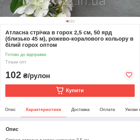
Атласна стрічка в горох 2,5 см, 50 ярд
(близько 45 м), рожево-коралового кольору в
білий горох оптом
Готово до відправки
Тільки опт
102
₴/рулон
Купити
Опис
Характеристики
Доставка
Оплата
Умови 
Опис
Стрічка атласна в горох шириною 2,5 см.