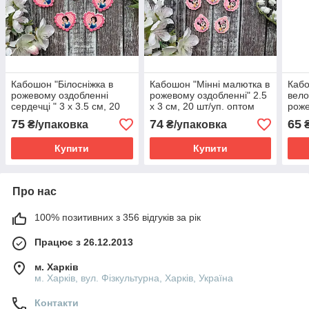
Кабошон "Білосніжка в
Кабошон "Мінні малютка в
Кабо
рожевому оздобленні
рожевому оздобленні" 2.5
вело
сердечці " 3 х 3.5 см, 20
х 3 см, 20 шт/уп. оптом
роже
шт/уп. оптом
шт/у
75
74
65
₴/упаковка
₴/упаковка
₴
Купити
Купити
Про нас
100% позитивних з 356 відгуків за рік
Працює з 26.12.2013
м. Харків
м. Харків, вул. Фізкультурна, Харків, Україна
Контакти