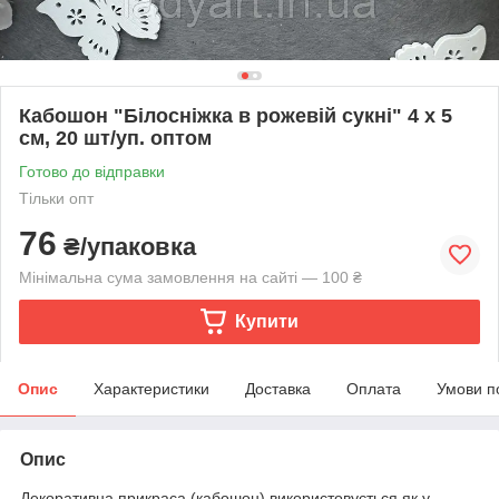
Кабошон "Білосніжка в рожевій сукні" 4 х 5
см, 20 шт/уп. оптом
Готово до відправки
Тільки опт
76
₴/упаковка
Мінімальна сума замовлення на сайті — 100 ₴
Купити
Опис
Характеристики
Доставка
Оплата
Умови п
Опис
Декоративна прикраса (кабошон) використовується як у