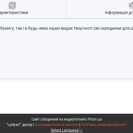
арактеристики
Інформація д
інгу, так і в будь-яких інших видах творчості (як серединки для ш
Сайт створений на маркетплейсі
Prom.ua
"Ladyart" декор |
Поскаржитися на контент
|
Політика конфіденційності
Select Language
▼