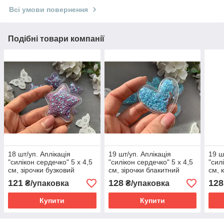
Всі умови повернення
Подібні товари компанії
18 шт/уп. Аплікація
19 шт/уп. Аплікація
19 ш
"силікон сердечко" 5 х 4,5
"силікон сердечко" 5 х 4,5
"сил
см, зірочки бузковий
см, зірочки блакитний
см, 
перламутр
перламутр
пер
121
128
128
₴/упаковка
₴/упаковка
Купити
Купити