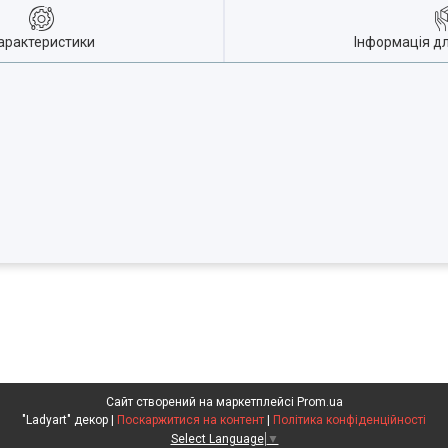
арактеристики
Інформація д
Сайт створений на маркетплейсі
Prom.ua
"Ladyart" декор |
Поскаржитися на контент
|
Політика конфіденційності
Select Language
▼