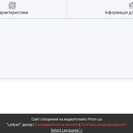
арактеристики
Інформація д
Сайт створений на маркетплейсі
Prom.ua
"Ladyart" декор |
Поскаржитися на контент
|
Політика конфіденційності
Select Language
▼