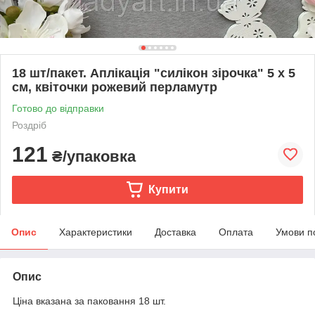
18 шт/пакет. Аплікація "силікон зірочка" 5 х 5
см, квіточки рожевий перламутр
Готово до відправки
Роздріб
121
₴/упаковка
Купити
Опис
Характеристики
Доставка
Оплата
Умови п
Опис
Ціна вказана за паковання 18 шт.