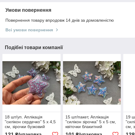
Умови повернення
Повернення товару впродовж 14 днів за домовленістю
Всі умови повернення
Подібні товари компанії
18 шт/уп. Аплікація
15 шт/пакет, Аплікація
19 ш
"силікон сердечко" 5 х 4,5
"силікон зірочка" 5 х 5 см,
"сил
см, зірочки бузковий
квіточки блакитний
см, 
перламутр
перламутр
пер
121
101
128
₴/упаковка
₴/упаковка