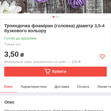
Трояндочка фоаміран (головка) діаметр 3,5-4
бузкового кольору
Готово до відправки
Тільки опт
3,50
₴
Мінімальна сума замовлення на сайті — 100 ₴
Купити
Опис
Характеристики
Доставка
Оплата
Умови п
Опис
Штучні голови троянд можуть бути використані у флористиці,