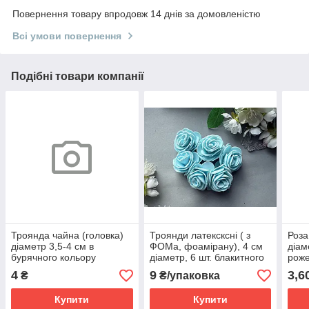
Повернення товару впродовж 14 днів за домовленістю
Всі умови повернення
Подібні товари компанії
Троянда чайна (головка)
Троянди латексксні ( з
Роза
діаметр 3,5-4 см в
ФОМа, фоамірану), 4 см
діам
бурячного кольору
діаметр, 6 шт. блакитного
роже
поштучно
кольору на стеблі
4
9
3,6
₴
₴/упаковка
Купити
Купити