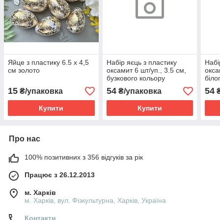
Яйце з пластику 6.5 х 4,5
Набір яєць з пластику
Набі
см золото
оксамит 6 шт/уп., 3.5 см,
окса
бузкового кольору
біло
15
54
54
₴/упаковка
₴/упаковка
₴
Купити
Купити
Про нас
100% позитивних з 356 відгуків за рік
Працює з 26.12.2013
м. Харків
м. Харків, вул. Фізкультурна, Харків, Україна
Контакти