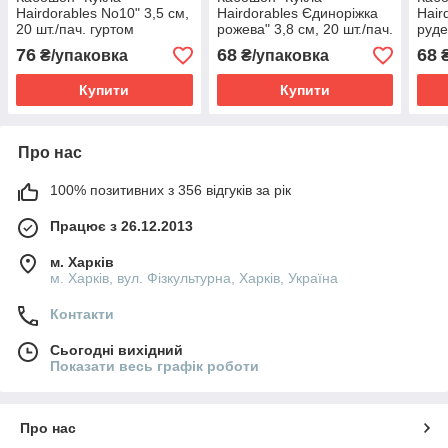
Hairdorables No10" 3,5 см,
Hairdorables Єдиноріжка
Hair
20 шт./пач. гуртом
рожева" 3,8 см, 20 шт./пач.
руде
гуртом
пач.
76
68
68
₴/упаковка
₴/упаковка
₴
Купити
Купити
Про нас
100% позитивних з 356 відгуків за рік
Працює з 26.12.2013
м. Харків
м. Харків, вул. Фізкультурна, Харків, Україна
Контакти
Сьогодні вихідний
Показати весь графік роботи
Про нас