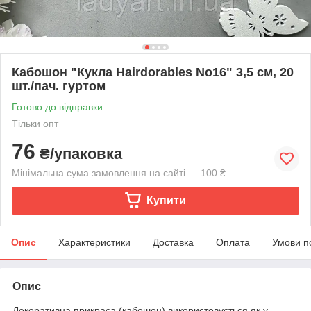
Кабошон "Кукла Hairdorables No16" 3,5 см, 20
шт./пач. гуртом
Готово до відправки
Тільки опт
76
₴/упаковка
Мінімальна сума замовлення на сайті — 100 ₴
Купити
Опис
Характеристики
Доставка
Оплата
Умови п
Опис
Декоративна прикраса (кабошон) використовується як у