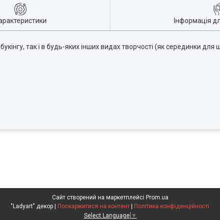
арактеристики
Інформація д
інгу, так і в будь-яких інших видах творчості (як серединки для ш
Сайт створений на маркетплейсі
Prom.ua
"Ladyart" декор |
Поскаржитися на контент
|
Політика конфіденційності
Select Language
▼