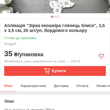
Аплікація "Зірка екошкіра глянець блиск", 3,5
х 3,5 см, 20 шт/уп, бордового кольору
Готово до відправки
Роздріб
35
₴/упаковка
Мінімальна сума замовлення на сайті — 100 ₴
Купити
Опис
Характеристики
Доставка
Оплата
Умови п
Опис
Ціна вказана за упаковку 20/шт.