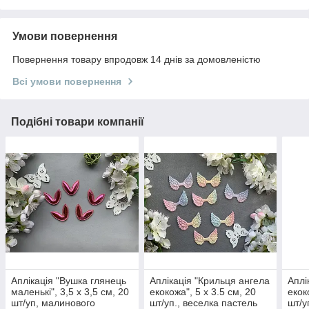
Умови повернення
Повернення товару впродовж 14 днів за домовленістю
Всі умови повернення
Подібні товари компанії
Аплікація "Вушка глянець
Аплікація "Крильця ангела
Аплі
маленькі", 3,5 х 3,5 см, 20
екокожа", 5 х 3.5 см, 20
екок
шт/уп, малинового
шт/уп., веселка пастель
шт/у