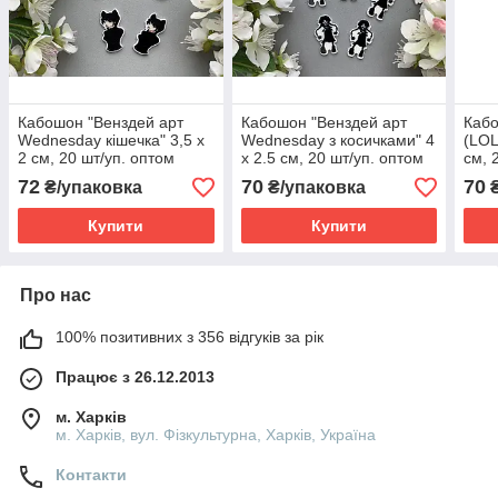
Кабошон "Венздей арт
Кабошон "Венздей арт
Каб
Wednesday кішечка" 3,5 х
Wednesday з косичками" 4
(LOL
2 см, 20 шт/уп. оптом
х 2.5 см, 20 шт/уп. оптом
см, 
72
70
70
₴/упаковка
₴/упаковка
₴
Купити
Купити
Про нас
100% позитивних з 356 відгуків за рік
Працює з 26.12.2013
м. Харків
м. Харків, вул. Фізкультурна, Харків, Україна
Контакти