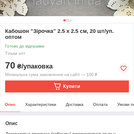
Кабошон "Зірочка" 2.5 х 2.5 см, 20 шт/уп.
оптом
Готово до відправки
Тільки опт
70
₴/упаковка
Мінімальна сума замовлення на сайті — 100 ₴
Купити
Опис
Характеристики
Доставка
Оплата
Умови п
Опис
Декоративна прикраса (кабошон) використовується як у