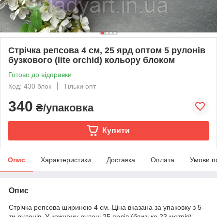
Стрічка репсова 4 см, 25 ярд оптом 5 рулонів
бузкового (lite orchid) кольору блоком
Готово до відправки
Код: 430 блок
Тільки опт
340
₴/упаковка
Купити
Опис
Характеристики
Доставка
Оплата
Умови п
Опис
Стрічка репсова шириною 4 см.
Ціна вказана за упаковку з 5-
ти рулонів.
У кожному рулоні 25 ярдів (близько 23 метрів).