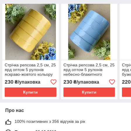
Стрічка репсова 2,5 см, 25
Стрічка репсова 2,5 см, 25
Стрі
ярд оптом 5 рулонів
ярд оптом 5 рулонів
ярд 
яскраво-жовтого кольору
небесно-блакитного
бузко
блоком
кольору блоком
коль
230
230
220
₴/упаковка
₴/упаковка
Купити
Купити
Про нас
100% позитивних з 356 відгуків за рік