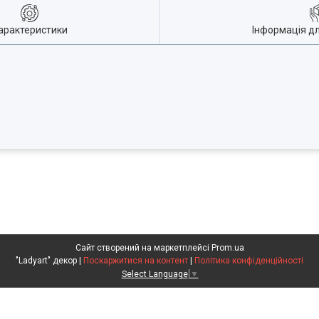
арактеристики
Інформація д
Сайт створений на маркетплейсі
Prom.ua
"Ladyart" декор |
Поскаржитися на контент
|
Політика конфіденційності
Select Language
▼