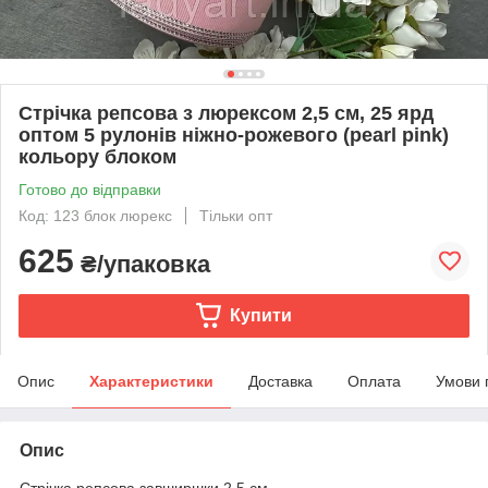
Стрічка репсова з люрексом 2,5 см, 25 ярд
оптом 5 рулонів ніжно-рожевого (pearl pink)
кольору блоком
Готово до відправки
Код: 123 блок люрекс
Тільки опт
625
₴/упаковка
Купити
Опис
Характеристики
Доставка
Оплата
Умови 
Опис
Стрічка репсова завширшки 2,5 см.