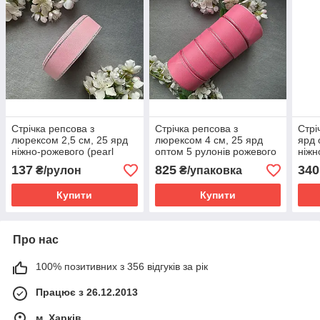
Стрічка репсова з
Стрічка репсова з
Стрі
люрексом 2,5 см, 25 ярд
люрексом 4 см, 25 ярд
ярд 
ніжно-рожевого (pearl
оптом 5 рулонів рожевого
ніжн
pink) кольору
(hot pink) кольору блоком
(daf
137
825
340
₴/рулон
₴/упаковка
Купити
Купити
Про нас
100% позитивних з 356 відгуків за рік
Працює з 26.12.2013
м. Харків