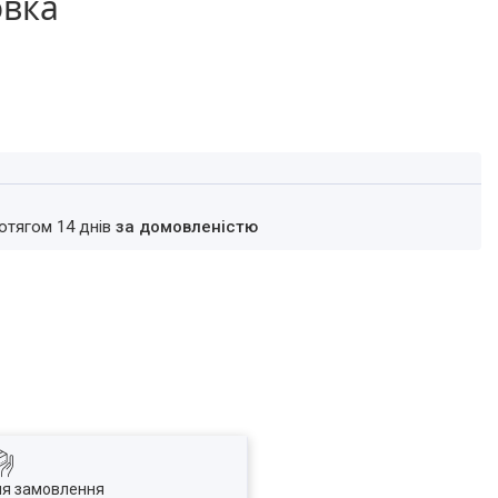
овка
ротягом 14 днів
за домовленістю
ля замовлення