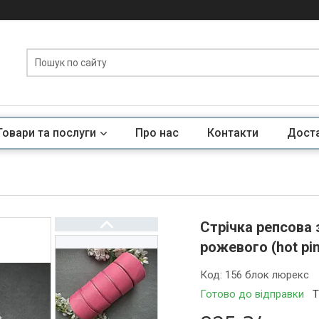
Товари та послуги
Про нас
Контакти
Доста
Стрічка репсова 
рожевого (hot pi
Код:
156 блок люрекс
Готово до відправки
Т