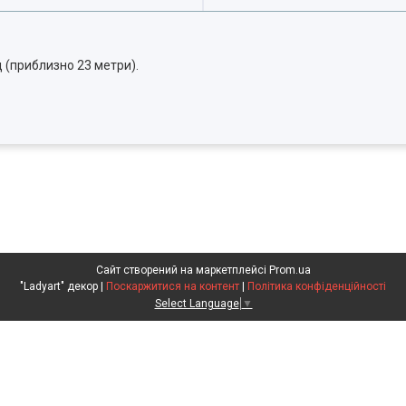
д (приблизно 23 метри).
Сайт створений на маркетплейсі
Prom.ua
"Ladyart" декор |
Поскаржитися на контент
|
Політика конфіденційності
Select Language
▼