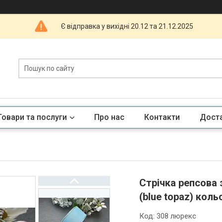
Є відправка у вихідні 20.12 та 21.12.2025
Товари та послуги
Про нас
Контакти
Доста
Стрічка репсова 
(blue topaz) коль
Код:
308 люрекс