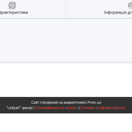
арактеристики
Інформація д
Сайт створений на маркетплейсі
Prom.ua
"Ladyart" декор |
Поскаржитися на контент
|
Політика конфіденційності