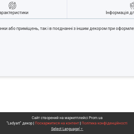
арактеристики
Інформація д
инки або приміщень, так і в поєднанні з іншим декором при оформле
Сайт створений на маркетплейсі
Prom.ua
"Ladyart" декор |
Поскаржитися на контент
|
Політика конфіденційності
Select Language
▼