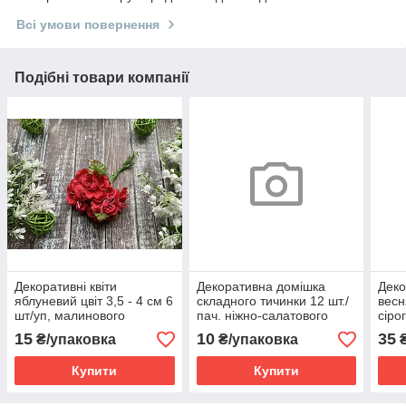
Всі умови повернення
Подібні товари компанії
Декоративні квіти
Декоративна домішка
Деко
яблуневий цвіт 3,5 - 4 см 6
складного тичинки 12 шт./
весн
шт/уп, малинового
пач. ніжно-салатового
сіро
кольору.
кольору
15
10
35
₴/упаковка
₴/упаковка
₴
Купити
Купити