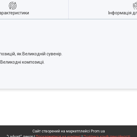
арактеристики
Інформація д
позицій, як Великодній сувенір.
 Великодні композиціі.
Сайт створений на маркетплейсі
Prom.ua
"Ladyart" декор |
Поскаржитися на контент
|
Політика конфіденційності