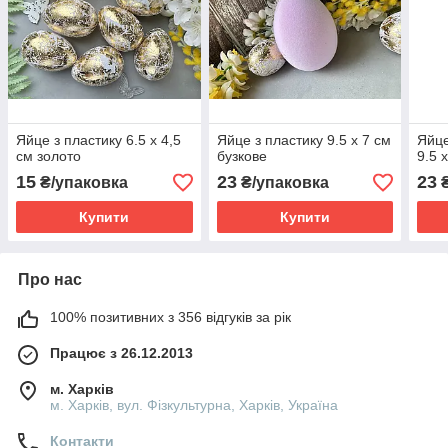
Яйце з пластику 6.5 х 4,5
Яйце з пластику 9.5 х 7 см
Яйце
см золото
бузкове
9.5 
15
23
23
₴/упаковка
₴/упаковка
Купити
Купити
Про нас
100% позитивних з 356 відгуків за рік
Працює з 26.12.2013
м. Харків
м. Харків, вул. Фізкультурна, Харків, Україна
Контакти