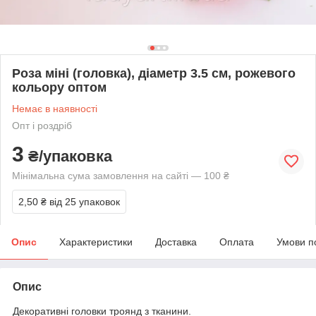
Роза міні (головка), діаметр 3.5 см, рожевого
кольору оптом
Немає в наявності
Опт і роздріб
3
₴/упаковка
Мінімальна сума замовлення на сайті — 100 ₴
2,50 ₴
від 25 упаковок
Опис
Характеристики
Доставка
Оплата
Умови п
Опис
Декоративні головки троянд з тканини.