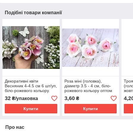
Подібні товари компанії
Декоративні квіти
Роза міні (головка),
Троя
Весняник 4-4.5 см 6 шт/уп,
діаметр 3.5 - 4 см, біло-
(гол
біло-рожевого кольору.
рожевого кольору оптом
жовт
32
3,60
4,2
₴/упаковка
₴
Купити
Купити
Про нас