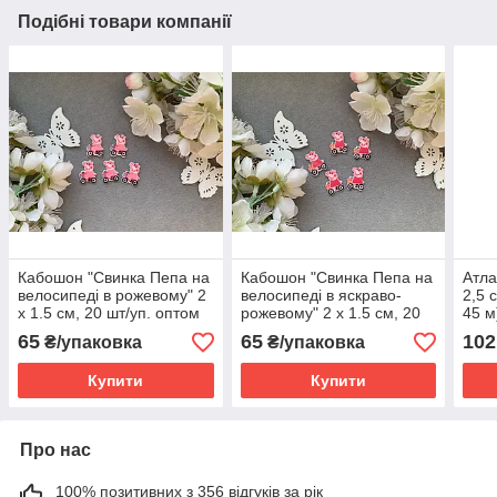
Подібні товари компанії
Кабошон "Свинка Пепа на
Кабошон "Свинка Пепа на
Атла
велосипеді в рожевому" 2
велосипеді в яскраво-
2,5 
х 1.5 см, 20 шт/уп. оптом
рожевому" 2 х 1.5 см, 20
45 м
шт/уп. оптом
коль
65
65
102
₴/упаковка
₴/упаковка
опт
Купити
Купити
Про нас
100% позитивних з 356 відгуків за рік