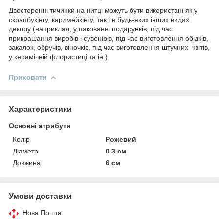
Двосторонні тичинки на нитці можуть бути використані як у
скрапбукінгу, кардмейкінгу, так і в будь-яких інших видах
декору (наприклад, у пакованні подарунків, під час
прикрашання виробів і сувенірів, під час виготовлення обідків,
закалок, обручів, віночків, під час виготовлення штучних квітів,
у керамічній флористиці та ін.).
Приховати
Характеристики
Основні атрибути
Колір
Рожевий
Діаметр
0.3 см
Довжина
6 см
Умови доставки
Нова Пошта