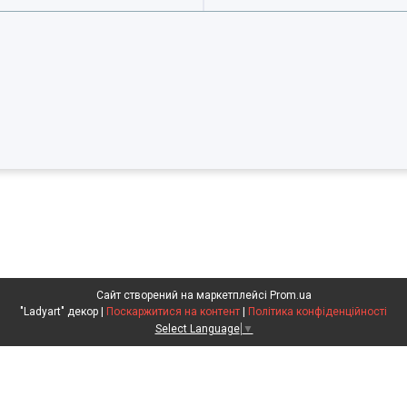
Сайт створений на маркетплейсі
Prom.ua
"Ladyart" декор |
Поскаржитися на контент
|
Політика конфіденційності
Select Language
▼