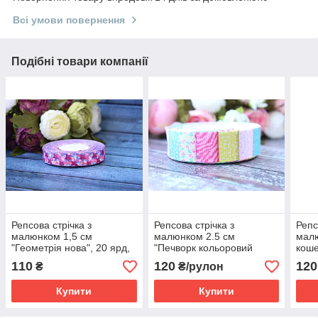
Всі умови повернення
Подібні товари компанії
Репсова стрічка з
Репсова стрічка з
Репс
малюнком 1,5 см
малюнком 2.5 см
малю
"Геометрія нова", 20 ярд,
"Печворк кольоровий
коше
оптом
леопардb", 25 ярд, оптом
110
120
120
₴
₴/рулон
Купити
Купити