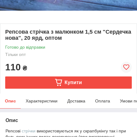
Репсова стрічка з малюнком 1,5 см "Сердечка
нова", 20 ярд, оптом
Готово до відправки
Тільки опт
110
₴
Купити
Опис
Характеристики
Доставка
Оплата
Умови п
Опис
Репсові
стрічки
використовуються як у скрапбукінгу так і при
будь-яких інших видах декорування (при виготовленні